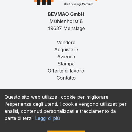
BEVMAQ GmbH
Mühlenhorst 8
49637 Menslage
Vendere
Acquistare
Azienda
Stampa
Offerte di lavoro
Contatto
Impronta
Questo sito web utilizza i cookie per migliorare
Privacy
l'esperienza degli utenti. I cookie vengono utilizzati per
T&C
analisi, contenuti personalizzati e tracciamento da
parte di terzi.
Leggi di più
contact@bevmaq.com
+49 173 90 80 414