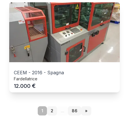
CEEM
-
2016
-
Spagna
Fardellatrice
€
12.000
1
2
...
86
»