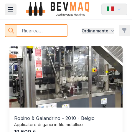
Capsulatura / Decapsulatura - BEVMAQ
Open main menu
Acquisto di macchine per bev
Filt
Ordinamento
Products
Robino & Galandrino
-
2010
-
Belgio
Applicatore di ganci in filo metallico
€
19.500