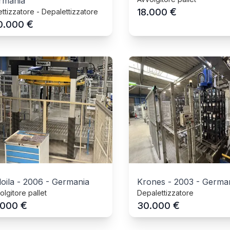
rmania
€
18.000
ettizzatore - Depalettizzatore
€
0.000
oila
-
2006
-
Germania
Krones
-
2003
-
Germa
olgitore pallet
Depalettizzatore
€
€
.000
30.000