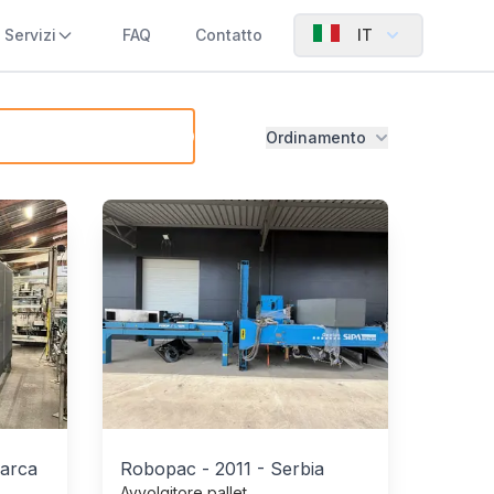
Servizi
FAQ
Contatto
IT
 usate
Ordinamento
arca
Robopac
-
2011
-
Serbia
Avvolgitore pallet