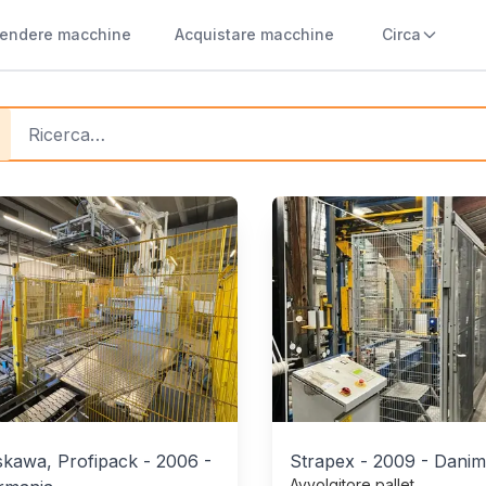
endere macchine
Acquistare macchine
Circa
quisto di macchine per bevande
ucts
skawa, Profipack
-
2006
-
Strapex
-
2009
-
Danim
Avvolgitore pallet