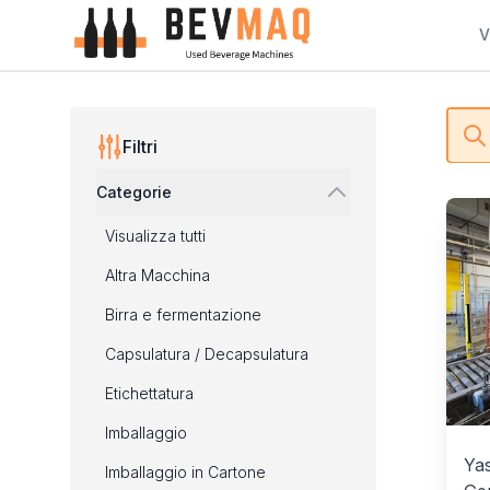
Palettizzazione - BEVMAQ
V
Filters
Ac
Filtri
Categorie
Prod
Visualizza tutti
Altra Macchina
Birra e fermentazione
Capsulatura / Decapsulatura
Etichettatura
Imballaggio
Ya
Imballaggio in Cartone