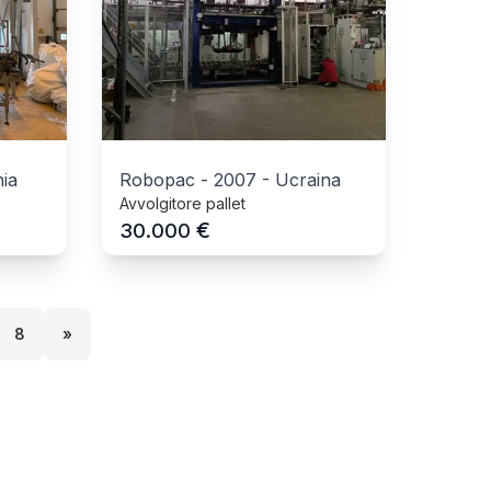
ia
Robopac
-
2007
-
Ucraina
Avvolgitore pallet
€
30.000
8
»