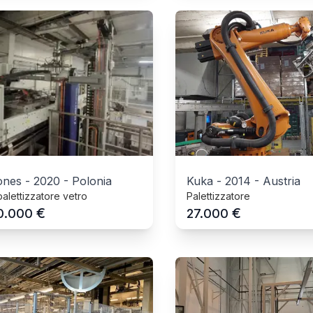
ones
-
2020
-
Polonia
Kuka
-
2014
-
Austria
alettizzatore vetro
Palettizzatore
€
€
0.000
27.000