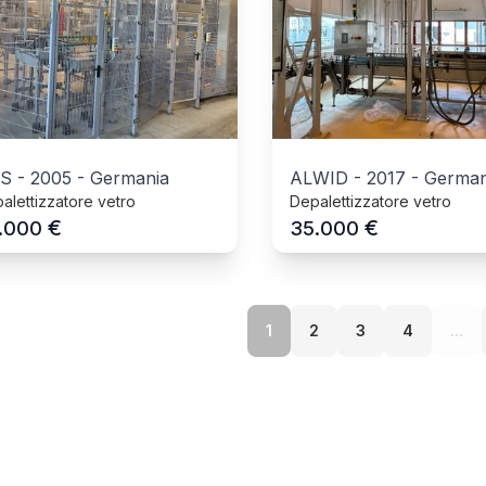
S
-
2005
-
Germania
ALWID
-
2017
-
German
alettizzatore vetro
Depalettizzatore vetro
€
€
.000
35.000
1
2
3
4
...