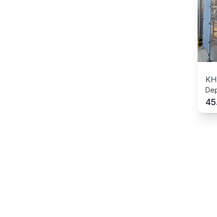
KH
Dep
45