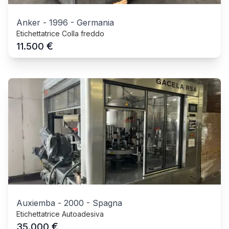
Anker
-
1996
-
Germania
Etichettatrice Colla freddo
€
11.500
Auxiemba
-
2000
-
Spagna
Etichettatrice Autoadesiva
€
35.000