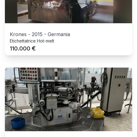
Krones
-
2015
-
Germania
Etichettatrice Hot-melt
€
110.000