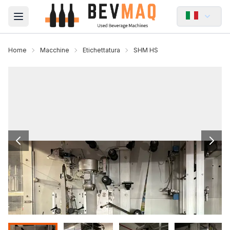
Open main menu
Home
Macchine
Etichettatura
SHM HS