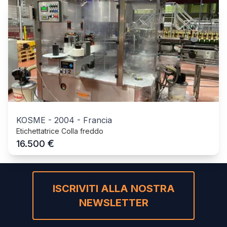
KOSME
-
2004
-
Francia
Etichettatrice Colla freddo
€
16.500
ISCRIVITI ALLA NOSTRA
NEWSLETTER