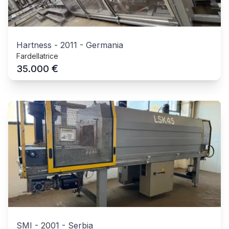
Hartness
-
2011
-
Germania
Fardellatrice
€
35.000
SMI
-
2001
-
Serbia