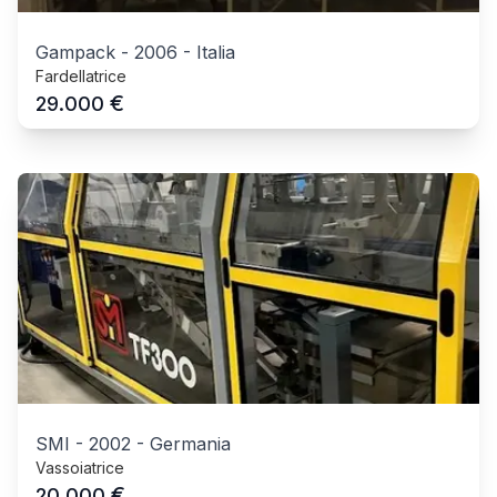
Gampack
-
2006
-
Italia
Fardellatrice
€
29.000
SMI
-
2002
-
Germania
Vassoiatrice
€
20.000