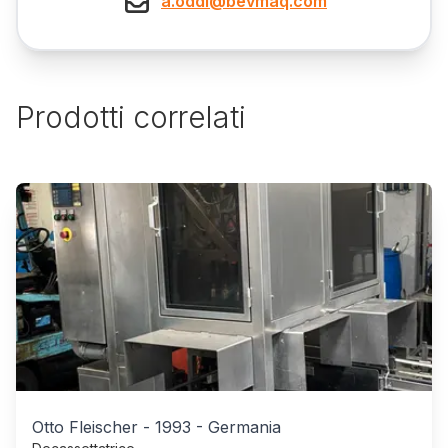
a.oddi@bevmaq.com
Prodotti correlati
Otto Fleischer
-
1993
-
Germania