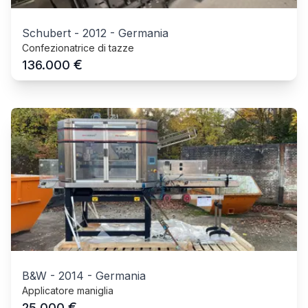
Schubert
-
2012
-
Germania
Confezionatrice di tazze
€
136.000
B&W
-
2014
-
Germania
Applicatore maniglia
€
25.000