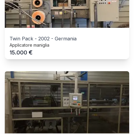
Twin Pack
-
2002
-
Germania
Applicatore maniglia
€
15.000