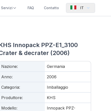
Servizi
FAQ
Contatto
IT
KHS Innopack PPZ-E1_3100
Crater & decrater (2006)
Nazione
:
Germania
Anno
:
2006
Categoria
:
Imballaggio
Produttore
:
KHS
Modello
:
Innopack PPZ-