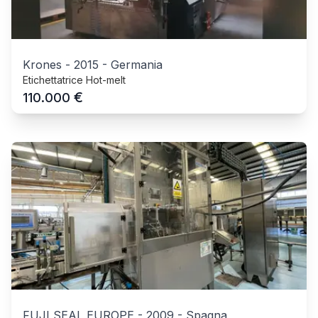
Krones
-
2015
-
Germania
Etichettatrice Hot-melt
€
110.000
FUJI SEAL EUROPE
-
2009
-
Spagna