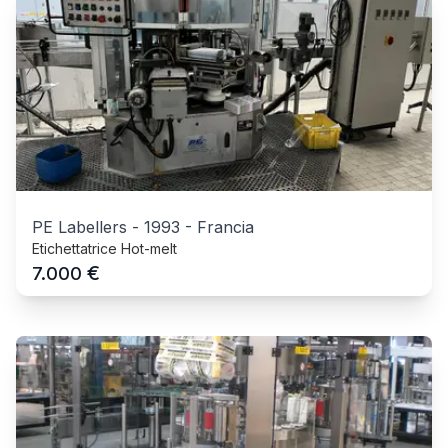
PE Labellers
-
1993
-
Francia
Etichettatrice Hot-melt
€
7.000