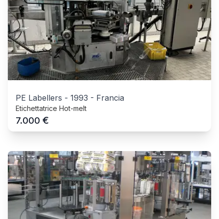
PE Labellers
-
1993
-
Francia
Etichettatrice Hot-melt
€
7.000