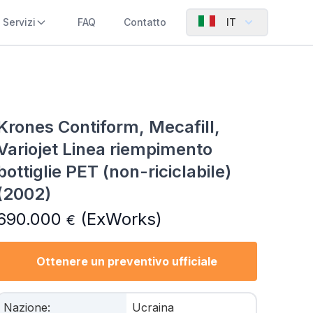
Servizi
FAQ
Contatto
IT
Krones Contiform, Mecafill,
Variojet Linea riempimento
bottiglie PET (non-riciclabile)
(2002)
690.000
(ExWorks)
€
Ottenere un preventivo ufficiale
Nazione
:
Ucraina