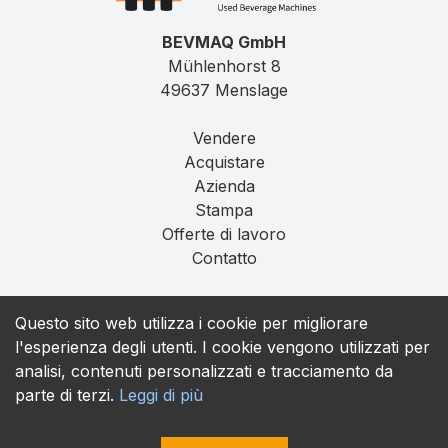
BEVMAQ GmbH
Mühlenhorst 8
49637 Menslage
Vendere
Acquistare
Azienda
Stampa
Offerte di lavoro
Contatto
Impronta
Questo sito web utilizza i cookie per migliorare
Privacy
l'esperienza degli utenti. I cookie vengono utilizzati per
T&C
analisi, contenuti personalizzati e tracciamento da
parte di terzi.
Leggi di più
contact@bevmaq.com
+49 173 90 80 414