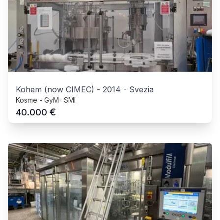
Kohem (now CIMEC)
-
2014
-
Svezia
Kosme - GyM- SMI
€
40.000