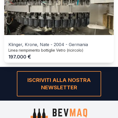
Klinger, Krone, Nate
-
2004
-
Germania
Linea riempimento bottiglie Vetro (ricircolo)
€
197.000
ISCRIVITI ALLA NOSTRA
NEWSLETTER