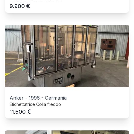
€
9.900
Anker
-
1996
-
Germania
Etichettatrice Colla freddo
€
11.500