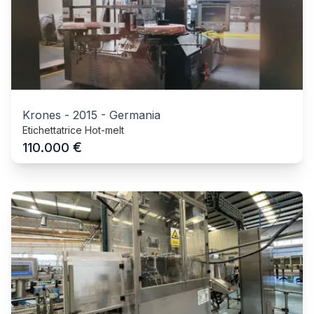
Krones
-
2015
-
Germania
Etichettatrice Hot-melt
€
110.000