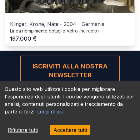
Klinger, Krone, Nate
-
2004
-
Germania
Linea riempimento bottiglie Vetro (ricircolo)
€
197.000
ISCRIVITI ALLA NOSTRA
NEWSLETTER
Questo sito web utilizza i cookie per migliorare
l'esperienza degli utenti. I cookie vengono utilizzati per
analisi, contenuti personalizzati e tracciamento da
parte di terzi.
Leggi di più
BEVMAQ GmbH
Rifiutare tutti
Accettare tutti
Mühlenhorst 8
49637 Menslage