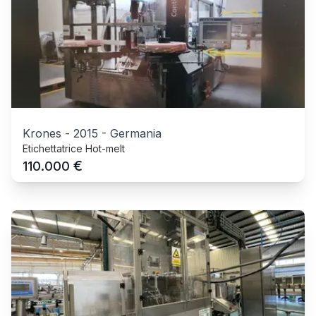
Krones
-
2015
-
Germania
Etichettatrice Hot-melt
€
110.000