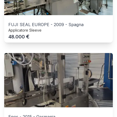
FUJI SEAL EUROPE
-
2009
-
Spagna
Applicatore Sleeve
€
48.000
Enos
-
2015
-
Germania