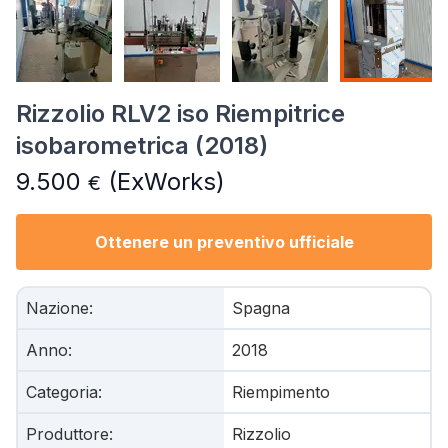
Rizzolio RLV2 iso Riempitrice
isobarometrica (2018)
9.500
(ExWorks)
€
Ottenere un preventivo ufficiale
Nazione
:
Spagna
Anno
:
2018
Categoria
:
Riempimento
Produttore
:
Rizzolio