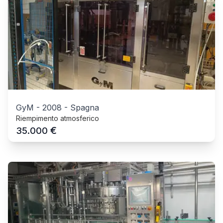
GyM
-
2008
-
Spagna
Riempimento atmosferico
€
35.000