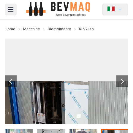
Open main menu
Home
Macchine
Riempimento
RLV2 iso