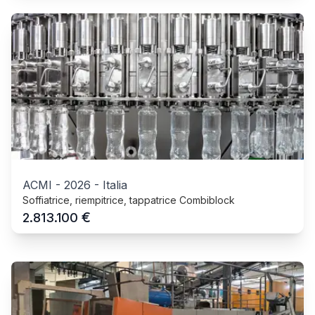
ACMI
-
2026
-
Italia
Soffiatrice, riempitrice, tappatrice Combiblock
€
2.813.100