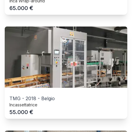
Inca Wrap-around
€
65.000
TMG
-
2018
-
Belgio
Incassettatrice
€
55.000