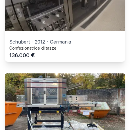
Schubert
-
2012
-
Germania
Confezionatrice di tazze
€
136.000