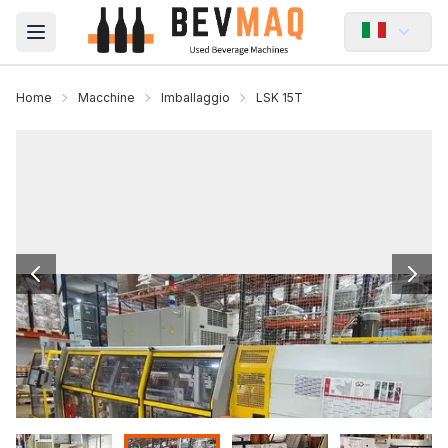
Open main menu
Home
Macchine
Imballaggio
LSK 15T