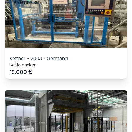
Kettner
-
2003
-
Germania
Bottle packer
€
18.000