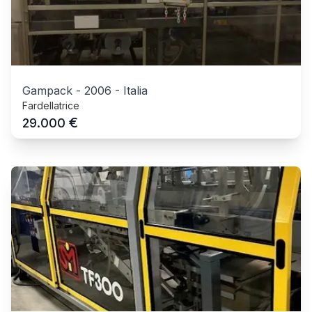
Gampack
-
2006
-
Italia
Fardellatrice
€
29.000