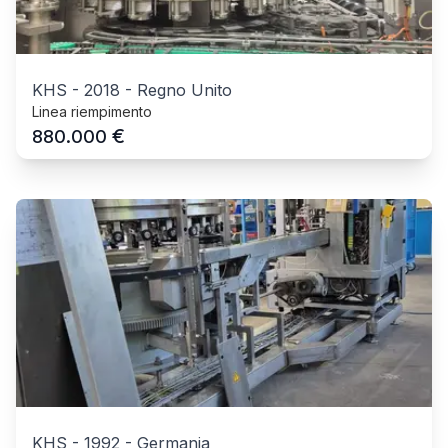
KHS
-
2018
-
Regno Unito
Linea riempimento
€
880.000
KHS
-
1992
-
Germania