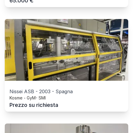
€
65.000
Nissei ASB
-
2003
-
Spagna
Kosme - GyM- SMI
Prezzo su richiesta