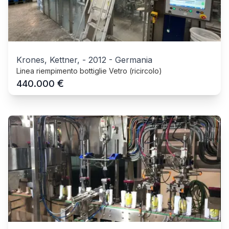
Krones, Kettner,
-
2012
-
Germania
Linea riempimento bottiglie Vetro (ricircolo)
€
440.000