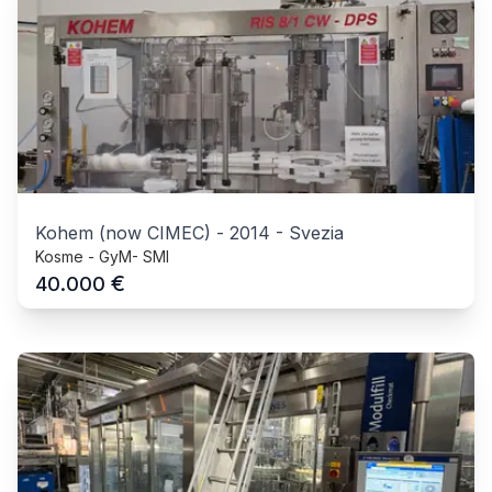
Kohem (now CIMEC)
-
2014
-
Svezia
Kosme - GyM- SMI
€
40.000