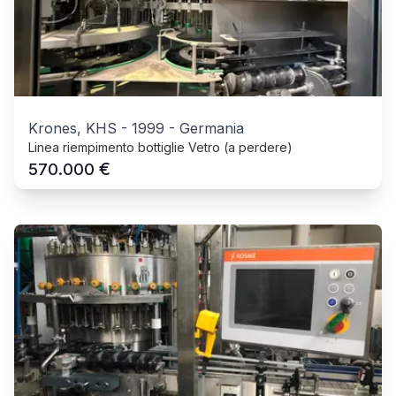
Krones, KHS
-
1999
-
Germania
Linea riempimento bottiglie Vetro (a perdere)
€
570.000