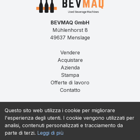
BEVMAQ GmbH
Mühlenhorst 8
49637 Menslage
Vendere
Acquistare
Azienda
Stampa
Offerte di lavoro
Contatto
Impronta
Questo sito web utilizza i cookie per migliorare
Privacy
l'esperienza degli utenti. I cookie vengono utilizzati per
T&C
analisi, contenuti personalizzati e tracciamento da
parte di terzi.
Leggi di più
contact@bevmaq.com