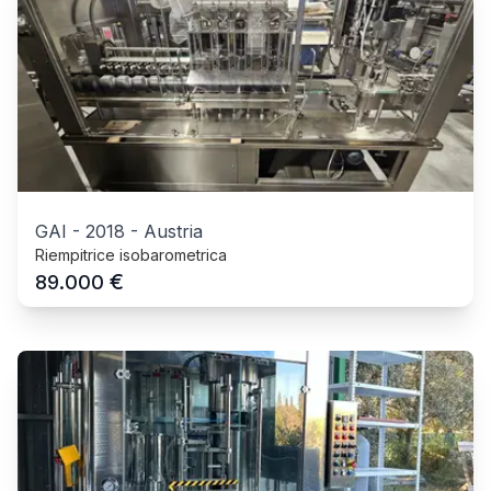
GAI
-
2018
-
Austria
Riempitrice isobarometrica
€
89.000