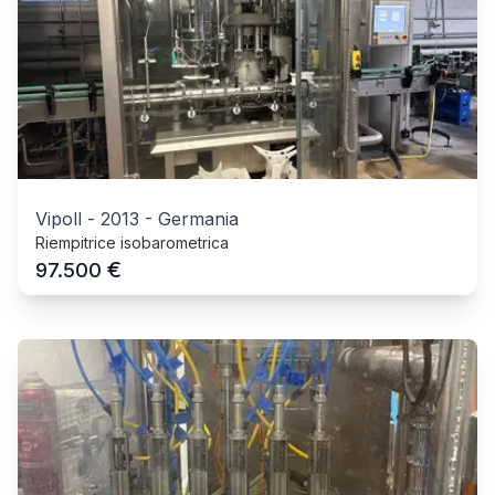
Vipoll
-
2013
-
Germania
Riempitrice isobarometrica
€
97.500