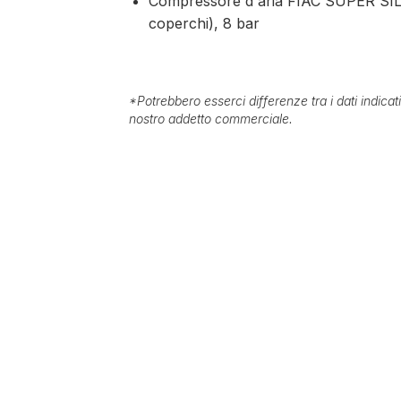
Compressore d'aria FIAC SUPER SILENT
coperchi), 8 bar
*
Potrebbero esserci differenze tra i dati indica
nostro addetto commerciale.