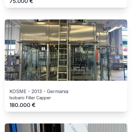
€
75.000
KOSME
-
2013
-
Germania
Isobaric Filler Capper
€
180.000