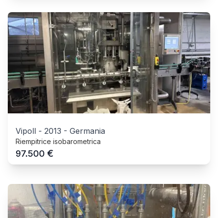
Vipoll
-
2013
-
Germania
Riempitrice isobarometrica
€
97.500