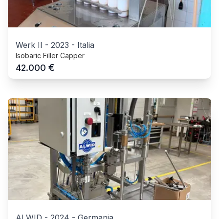
Werk II
-
2023
-
Italia
Isobaric Filler Capper
€
42.000
ALWID
-
2024
-
Germania