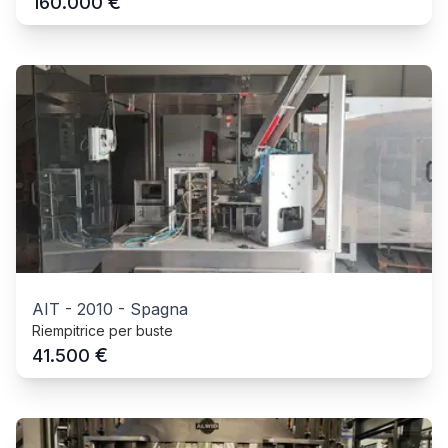
€
160.000
AIT
-
2010
-
Spagna
Riempitrice per buste
€
41.500