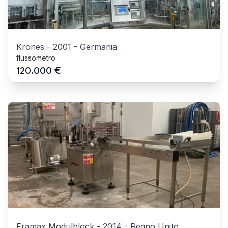
Krones
-
2001
-
Germania
flussometro
€
120.000
Framax Modulblock
-
2014
-
Regno Unito