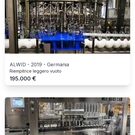
ALWID
-
2019
-
Germania
Riempitrice leggero vuoto
€
195.000