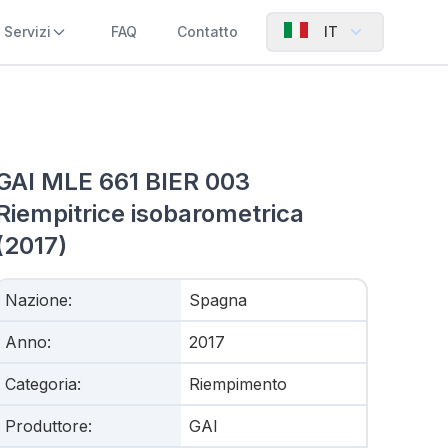
Servizi
FAQ
Contatto
IT
GAI MLE 661 BIER 003
Riempitrice isobarometrica
(2017)
Nazione
:
Spagna
Anno
:
2017
Categoria
:
Riempimento
Produttore
:
GAI