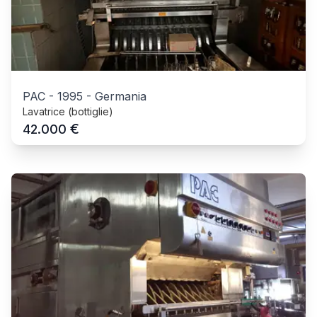
PAC
-
1995
-
Germania
Lavatrice (bottiglie)
€
42.000