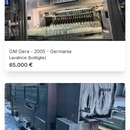
GM Gera
-
2005
-
Germania
Lavatrice (bottiglie)
€
65.000