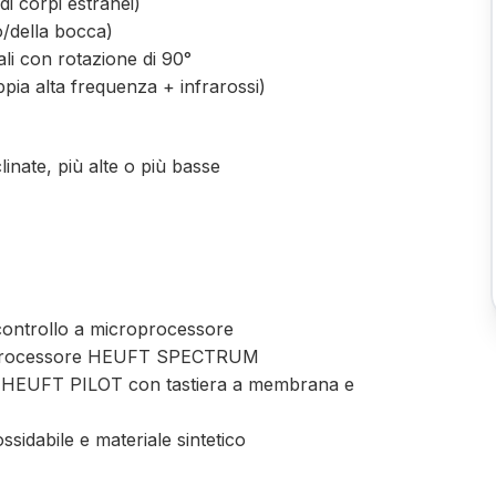
di corpi estranei)
lo/della bocca)
ali con rotazione di 90°
ppia alta frequenza + infrarossi)
linate, più alte o più basse
controllo a microprocessore
ultiprocessore HEUFT SPECTRUM
CD HEUFT PILOT con tastiera a membrana e
ssidabile e materiale sintetico