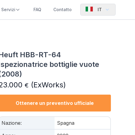
Servizi
FAQ
Contatto
IT
Heuft HBB-RT-64
Ispezionatrice bottiglie vuote
(2008)
23.000
(ExWorks)
€
Ottenere un preventivo ufficiale
Nazione
:
Spagna