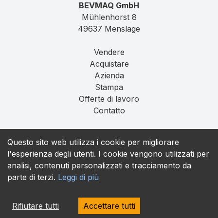
BEVMAQ GmbH
Mühlenhorst 8
49637 Menslage
Vendere
Acquistare
Azienda
Stampa
Offerte di lavoro
Contatto
Impronta
Questo sito web utilizza i cookie per migliorare
Privacy
l'esperienza degli utenti. I cookie vengono utilizzati per
T&C
analisi, contenuti personalizzati e tracciamento da
parte di terzi.
Leggi di più
contact@bevmaq.com
+49 173 90 80 414
Rifiutare tutti
Accettare tutti