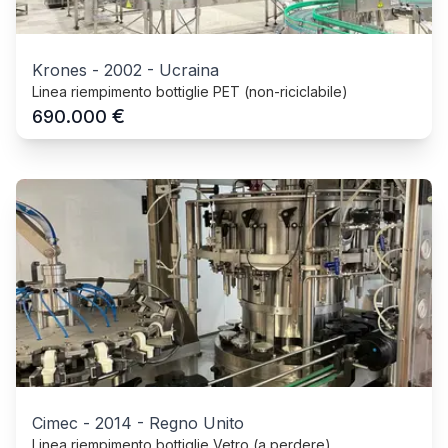
Krones
-
2002
-
Ucraina
Linea riempimento bottiglie PET (non-riciclabile)
€
690.000
Cimec
-
2014
-
Regno Unito
Linea riempimento bottiglie Vetro (a perdere)