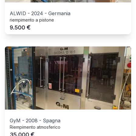
ALWID
-
2024
-
Germania
riempimento a pistone
€
9.500
GyM
-
2008
-
Spagna
Riempimento atmosferico
€
35.000