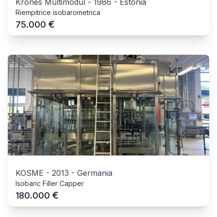
Krones Multimodul
-
1986
-
Estonia
Riempitrice isobarometrica
€
75.000
KOSME
-
2013
-
Germania
Isobaric Filler Capper
€
180.000