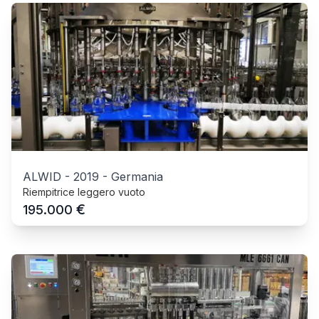
ALWID
-
2019
-
Germania
Riempitrice leggero vuoto
€
195.000