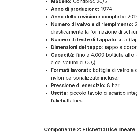
Modello:
Contibloc 20/5
Anno di produzione:
1974
Anno della revisione completa:
2019
Numero di valvole di riempimento:
2
drasticamente la formazione di schi
Numero di teste di tappatura:
5 (ta
Dimensioni del tappo:
tappo a coro
Capacità:
fino a 4.000 bottiglie all’
e dei volumi di CO₂)
Formati lavorati:
bottiglie di vetro a
nylon personalizzate incluse)
Pressione di esercizio:
8 bar
Uscita:
piccolo tavolo di scarico int
l’etichettatrice.
Componente 2: Etichettatrice lineare