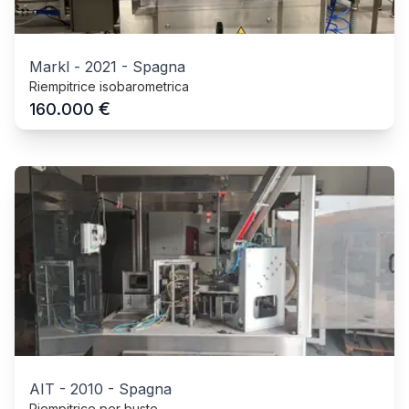
Markl
-
2021
-
Spagna
Riempitrice isobarometrica
€
160.000
AIT
-
2010
-
Spagna
Riempitrice per buste