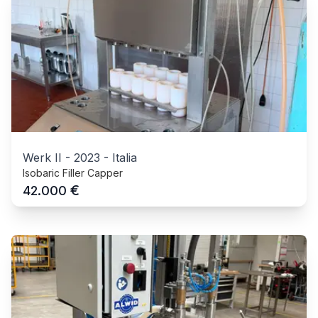
Werk II
-
2023
-
Italia
Isobaric Filler Capper
€
42.000