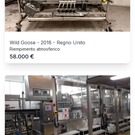
Wild Goose
-
2018
-
Regno Unito
Riempimento atmosferico
€
58.000