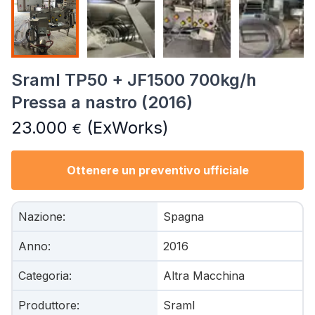
Sraml TP50 + JF1500 700kg/h
Pressa a nastro (2016)
23.000
(ExWorks)
€
Ottenere un preventivo ufficiale
Nazione
:
Spagna
Anno
:
2016
Categoria
:
Altra Macchina
Produttore
:
Sraml