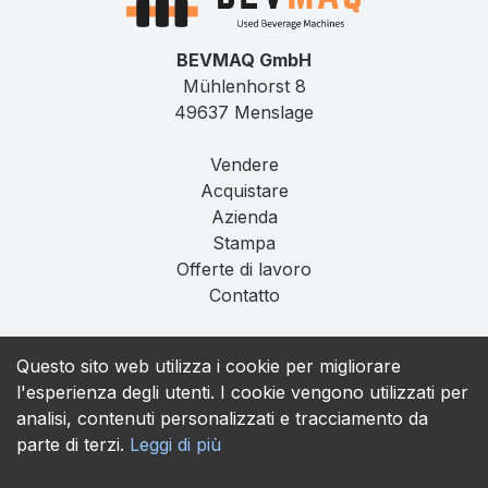
BEVMAQ GmbH
Mühlenhorst 8
49637 Menslage
Vendere
Acquistare
Azienda
Stampa
Offerte di lavoro
Contatto
Impronta
Questo sito web utilizza i cookie per migliorare
Privacy
l'esperienza degli utenti. I cookie vengono utilizzati per
T&C
analisi, contenuti personalizzati e tracciamento da
parte di terzi.
Leggi di più
contact@bevmaq.com
+49 173 90 80 414