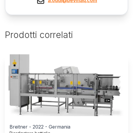
a.oddi@bevmaq.com
Prodotti correlati
Breitner
-
2022
-
Germania