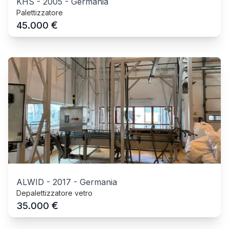
KHS
-
2005
-
Germania
Palettizzatore
€
45.000
ALWID
-
2017
-
Germania
Depalettizzatore vetro
€
35.000