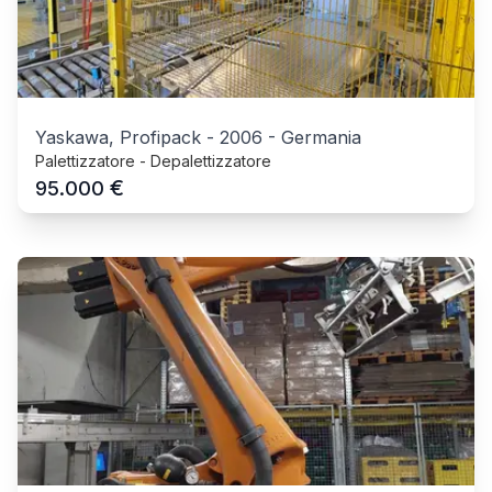
Yaskawa, Profipack
-
2006
-
Germania
Palettizzatore - Depalettizzatore
€
95.000