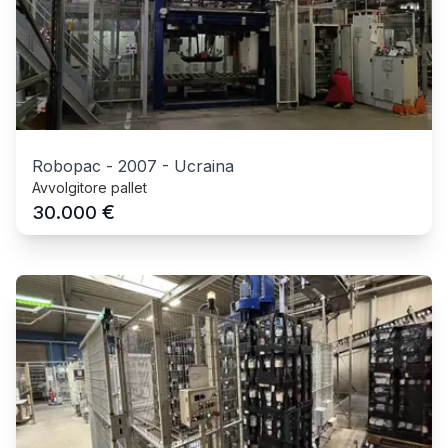
Robopac
-
2007
-
Ucraina
Avvolgitore pallet
€
30.000