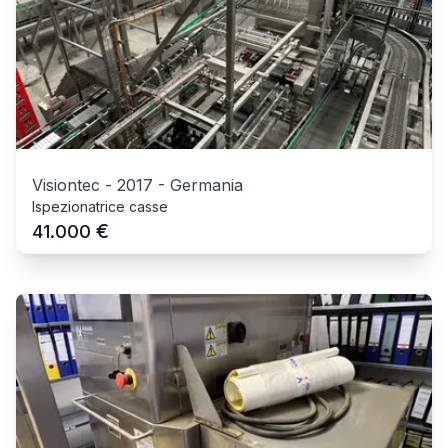
Visiontec
-
2017
-
Germania
Ispezionatrice casse
€
41.000