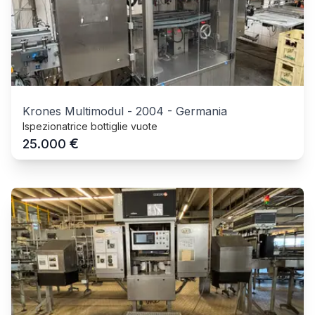
Krones Multimodul
-
2004
-
Germania
Ispezionatrice bottiglie vuote
€
25.000