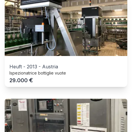
Heuft
-
2013
-
Austria
Ispezionatrice bottiglie vuote
€
29.000