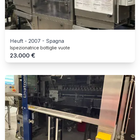
Heuft
-
2007
-
Spagna
Ispezionatrice bottiglie vuote
€
23.000