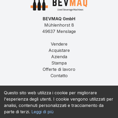
BEVMAQ GmbH
Mühlenhorst 8
49637 Menslage
Vendere
Acquistare
Azienda
Stampa
Offerte di lavoro
Contatto
Impronta
Questo sito web utilizza i cookie per migliorare
Privacy
l'esperienza degli utenti. I cookie vengono utilizzati per
T&C
analisi, contenuti personalizzati e tracciamento da
parte di terzi.
Leggi di più
contact@bevmaq.com