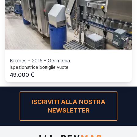
Krones
-
2015
-
Germania
Ispezionatrice bottiglie vuote
€
49.000
ISCRIVITI ALLA NOSTRA
NEWSLETTER