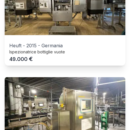
Heuft
-
2015
-
Germania
Ispezionatrice bottiglie vuote
€
49.000