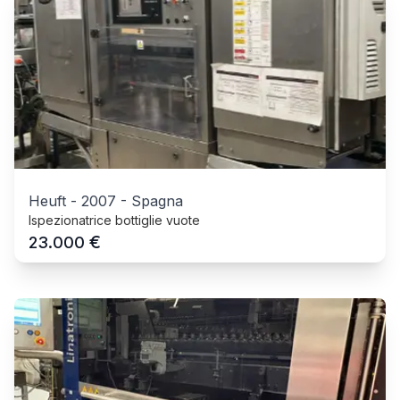
Heuft
-
2007
-
Spagna
Ispezionatrice bottiglie vuote
€
23.000