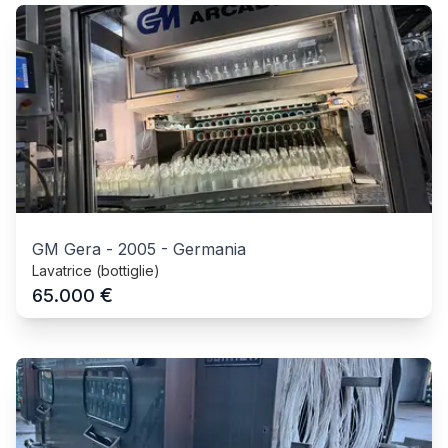
GM Gera
-
2005
-
Germania
Lavatrice (bottiglie)
€
65.000