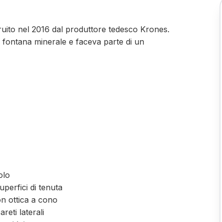
struito nel 2016 dal produttore tedesco Krones.
 fontana minerale e faceva parte di un
olo
perfici di tenuta
on ottica a cono
reti laterali