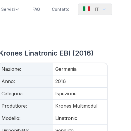
Servizi
FAQ
Contatto
IT
Krones Linatronic EBI (2016)
Nazione
:
Germania
Anno
:
2016
Categoria
:
Ispezione
Produttore
:
Krones Multimodul
Modello
:
Linatronic
Disponibilità
:
Venduto