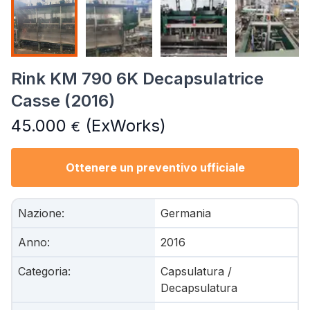
Rink KM 790 6K Decapsulatrice
Casse (2016)
45.000
(ExWorks)
€
Ottenere un preventivo ufficiale
Nazione
:
Germania
Anno
:
2016
Categoria
:
Capsulatura /
Decapsulatura