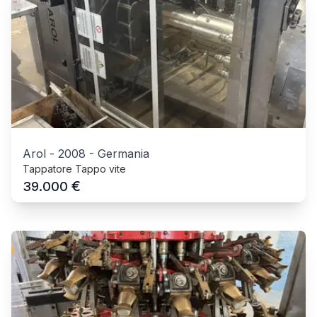
Arol
-
2008
-
Germania
Tappatore Tappo vite
€
39.000