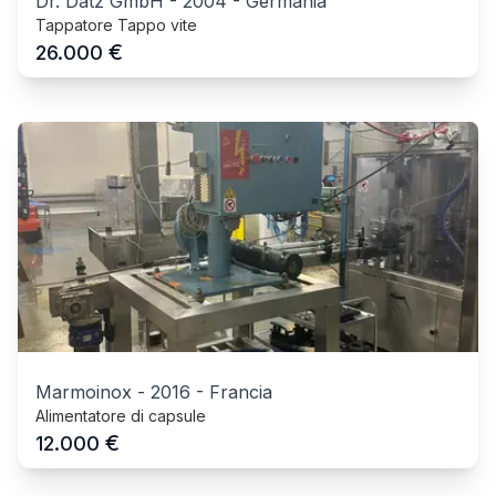
Dr. Datz GmbH
-
2004
-
Germania
Tappatore Tappo vite
€
26.000
Marmoinox
-
2016
-
Francia
Alimentatore di capsule
€
12.000