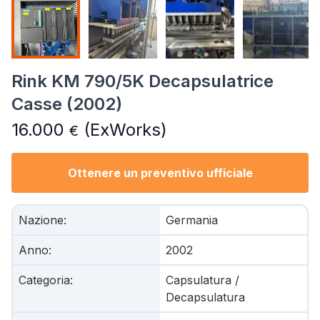
Rink KM 790/5K Decapsulatrice
Casse (2002)
16.000
(ExWorks)
€
Ottenere un preventivo ufficiale
Nazione
:
Germania
Anno
:
2002
Categoria
:
Capsulatura /
Decapsulatura