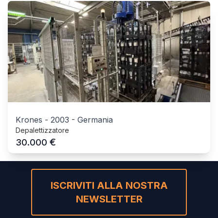
Krones
-
2003
-
Germania
Depalettizzatore
€
30.000
ISCRIVITI ALLA NOSTRA
NEWSLETTER