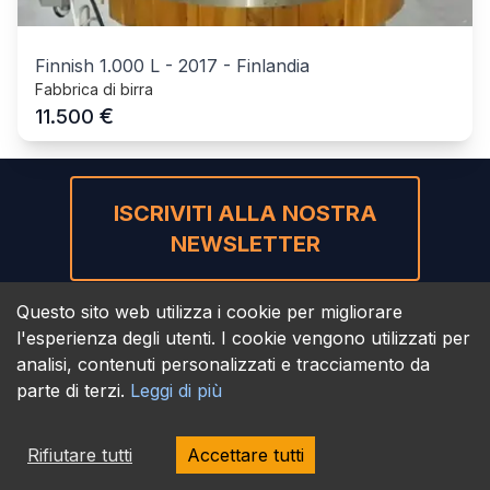
Finnish 1.000 L
-
2017
-
Finlandia
Fabbrica di birra
€
11.500
ISCRIVITI ALLA NOSTRA
NEWSLETTER
Questo sito web utilizza i cookie per migliorare
l'esperienza degli utenti. I cookie vengono utilizzati per
analisi, contenuti personalizzati e tracciamento da
parte di terzi.
Leggi di più
BEVMAQ GmbH
Mühlenhorst 8
Rifiutare tutti
Accettare tutti
49637 Menslage