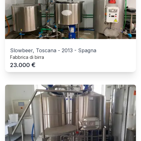
Slowbeer, Toscana
-
2013
-
Spagna
Fabbrica di birra
€
23.000