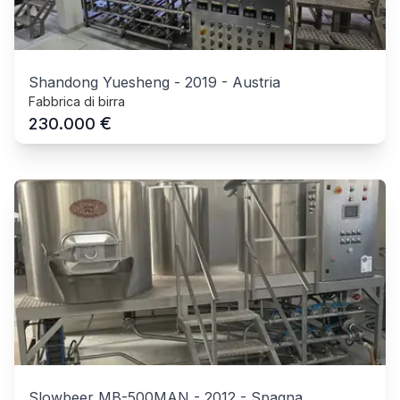
Shandong Yuesheng
-
2019
-
Austria
Fabbrica di birra
€
230.000
Slowbeer MB-500MAN
-
2012
-
Spagna