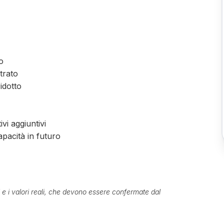
io
ltrato
idotto
vi aggiuntivi
pacità in futuro
ti e i valori reali, che devono essere confermate dal