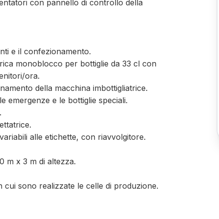
ntatori con pannello di controllo della
enti e il confezionamento.
ferica monoblocco per bottiglie da 33 cl con
nitori/ora.
namento della macchina imbottigliatrice.
e emergenze e le bottiglie speciali.
.
ttatrice.
riabili alle etichette, con riavvolgitore.
0 m x 3 m di altezza.
 cui sono realizzate le celle di produzione.