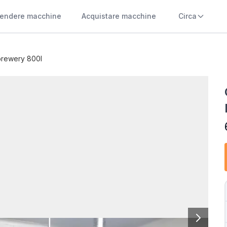
endere macchine
Acquistare macchine
Circa
brewery 800l