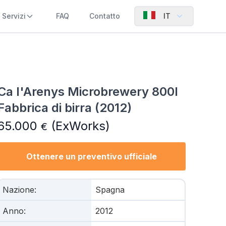
Servizi
FAQ
Contatto
IT
Ca l'Arenys Microbrewery 800l
Fabbrica di birra (2012)
65.000
(ExWorks)
€
Ottenere un preventivo ufficiale
Nazione
:
Spagna
Anno
:
2012