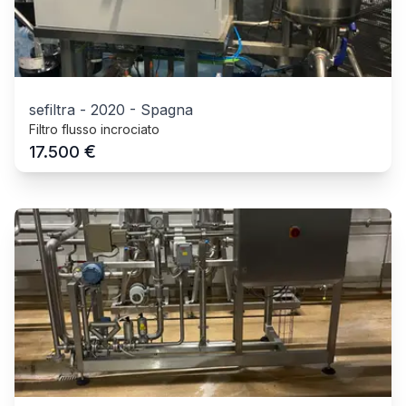
sefiltra
-
2020
-
Spagna
Filtro flusso incrociato
€
17.500