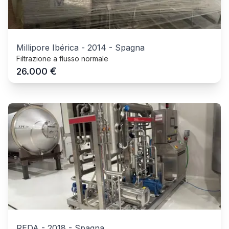
Millipore Ibérica
-
2014
-
Spagna
Filtrazione a flusso normale
€
26.000
REDA
-
2018
-
Spagna