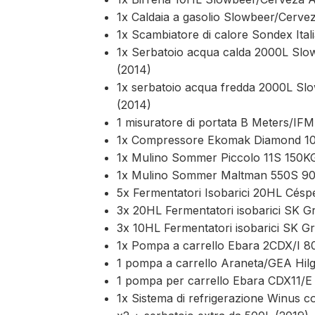
1x Caldaia a gasolio Slowbeer/Cerv
1x Scambiatore di calore Sondex Ita
1x Serbatoio acqua calda 2000L Sl
(2014)
1x serbatoio acqua fredda 2000L S
(2014)
1 misuratore di portata B Meters/IFM
1x Compressore Ekomak Diamond 10
1x Mulino Sommer Piccolo 11S 150K
1x Mulino Sommer Maltman 550S 90
5x Fermentatori Isobarici 20HL Césp
3x 20HL Fermentatori isobarici SK G
3x 10HL Fermentatori isobarici SK G
1x Pompa a carrello Ebara 2CDX/I 8
1 pompa a carrello Araneta/GEA Hil
1 pompa per carrello Ebara CDX11/E
1x Sistema di refrigerazione Winus c