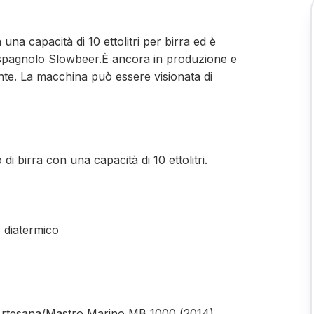
a capacità di 10 ettolitri per birra ed è
e spagnolo Slowbeer.È ancora in produzione e
te. La macchina può essere visionata di
di birra con una capacità di 10 ettolitri.
o diatermico
Artesana/Mastro Marino MB 1000 (2014)